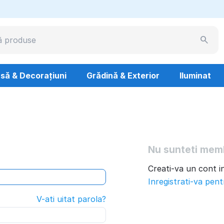
să & Decorațiuni
Grădină & Exterior
Iluminat
Nu sunteti mem
Creati-va un cont i
Inregistrati-va pen
V-ati uitat parola?