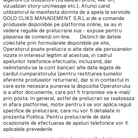
vizualizari story-uri/mesaje etc.). Atunci cand
utilizatorul isi manifesta dorinta de a apela la serviciile
GOLD CLIKS MANAGEMENT S.R.L.si de a comanda
produsele disponibile pe platforma online, se au in
vedere regulile de prelucrarei sus - expuse pentru
plasarea de comenzi on-line. Distinct de datele
colectate prin formularele disponibile pe site,
Operatorul poate prelucra si alte date ale persoanelor
vizate in interesul legitim al acestuia, in cadrul
apelurilor telefonice efectuate, incluzand, dar
nelimitandu-se la cont bancar/ alte date legate de
cardul cumparatorului (pentru restituirea sumelor
aferente produselor returnare), dar si in contextul in
care este necesara punerea la dispozitia Operatorului
si a altor documente, care pot fi transmise via e-mail/
prin posta. In general, astfel de prelucrari se realizeaza
in afara platformei, motiv pentru li se vor aplica reguli
specifice de prelucrare, care nu vor fi detaliate in
prezenta Politica. Pentru prelucrarile de date
ocazionate de efectuarea de apeluri telefonice vor fi
aplicabile prevederile