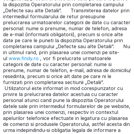
la dispozitia Operatorului prin completarea campului
„Defecte sau alte Detalii”. Transmiterea datelor prin
intermediul formularului de retur presupune
prelucrarea urmatoarelor categorii de date cu caracter
personal: nume si prenume, numar de telefon, adresa
de e-mail (informatii obligatorii), precum si orice alte
date pe care le puneti la dispozitia Operatorului prin
completarea campului „Defecte sau alte Detalii”. Nu
in ultimul rand, prin plasarea unei comenzi pe site-
ul
www.findy.ro
, vor fi prelucrate urmatoarele
categorii de date cu caracter personal: nume si
prenume, numar de telefon, e-mail, adresa de domiciliu/
resedinta, precum si orice alt date pe care ni le
furnizati prin completarea sectiunii „Detalii”.
Utilizatorul este informat in mod corespunzator cu
privire la prelucrarea datelor acestuia cu caracter
personal atunci cand pune la dispozitia Operatorului
datele sale prin intermediul formularelor de pe website,
prin plasarea unei comenzi, respectiv in contextul
apelurilor telefonice efectuate in legatura cu plasarea
de comenzi si produsele Operatorului, astfel acesta din
urma indepindindu-si obligatia legala de informare a