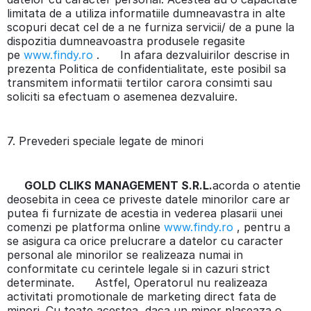
limitata de a utiliza informatiile dumneavastra in alte
scopuri decat cel de a ne furniza servicii/ de a pune la
dispozitia dumneavoastra produsele regasite
pe
www.findy.ro
. In afara dezvaluirilor descrise in
prezenta Politica de confidentialitate, este posibil sa
transmitem informatii tertilor carora consimti sau
soliciti sa efectuam o asemenea dezvaluire.
7. Prevederi speciale legate de minori
GOLD CLIKS MANAGEMENT S.R.L.
acorda o atentie
deosebita in ceea ce priveste datele minorilor care ar
putea fi furnizate de acestia in vederea plasarii unei
comenzi pe platforma online
www.findy.ro
, pentru a
se asigura ca orice prelucrare a datelor cu caracter
personal ale minorilor se realizeaza numai in
conformitate cu cerintele legale si in cazuri strict
determinate. Astfel, Operatorul nu realizeaza
activitati promotionale de marketing direct fata de
minori. Cu toate acestea, daca un minor plaseaza o