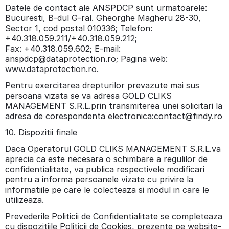
Datele de contact ale ANSPDCP sunt urmatoarele:
Bucuresti, B-dul G-ral. Gheorghe Magheru 28-30,
Sector 1, cod postal 010336; Telefon:
+40.318.059.211/+40.318.059.212;
Fax: +40.318.059.602; E-mail:
anspdcp@dataprotection.ro; Pagina web:
www.dataprotection.ro.
Pentru exercitarea drepturilor prevazute mai sus
persoana vizata se va adresa GOLD CLIKS
MANAGEMENT S.R.L.prin transmiterea unei solicitari la
adresa de corespondenta electronica:contact@findy.ro
10. Dispozitii finale
Daca Operatorul GOLD CLIKS MANAGEMENT S.R.L.va
aprecia ca este necesara o schimbare a regulilor de
confidentialitate, va publica respectivele modificari
pentru a informa persoanele vizate cu privire la
informatiile pe care le colecteaza si modul in care le
utilizeaza.
Prevederile Politicii de Confidentialitate se completeaza
cu dispozitiile Politicii de Cookies, prezente pe website-