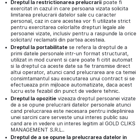
Dreptul la restrictionarea prelucrarii
poate fi
exercitat in cazul in care persoana vizata solicita
limitarea prelucrarii datelor sale cu caracter
personal, caz in care acestea vor fi utilizate strict
pentru exercitarea celorlalte drepturi legale ale
persoanei vizate, inclusiv pentru a raspunde la orice
solicitari/ reclamatii din partea acesteia.
Dreptul la portabilitate
se refera la dreptul de a
primi datele personale intr-un format structurat,
utilizat in mod curent si care poate fi citit automat
si la dreptul ca aceste date sa fie transmise direct
altui operator, atunci cand prelucrarea are ca temei
consimtamantul sau executarea unui contract si se
efectueaza prin mijloace automatizate, daca acest
lucru este fezabil din punct de vedere tehnic.
Dreptul la opozitie
vizeaza dreptul persoanei vizate
de a se opune prelucrarii datelor personale atunci
cand prelucrarea este necesara pentru indeplinirea
unei sarcini care serveste unui interes public sau
cand are in vedere un interes legitim al GOLD CLIKS
MANAGEMENT S.R.L..
Dreptul de a se opune la prelucrarea datelor in