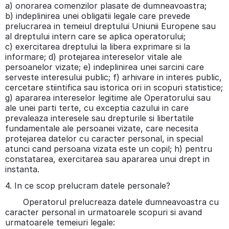
a) onorarea comenzilor plasate de dumneavoastra;
b) indeplinirea unei obligatii legale care prevede
prelucrarea in temeiul dreptului Uniunii Europene sau
al dreptului intern care se aplica operatorului;
c) exercitarea dreptului la libera exprimare si la
informare; d) protejarea intereselor vitale ale
persoanelor vizate; e) indeplinirea unei sarcini care
serveste interesului public; f) arhivare in interes public,
cercetare stiintifica sau istorica ori in scopuri statistice;
g) apararea intereselor legitime ale Operatorului sau
ale unei parti terte, cu exceptia cazului in care
prevaleaza interesele sau drepturile si libertatile
fundamentale ale persoanei vizate, care necesita
protejarea datelor cu caracter personal, in special
atunci cand persoana vizata este un copil; h) pentru
constatarea, exercitarea sau apararea unui drept in
instanta.
4. In ce scop prelucram datele personale?
Operatorul prelucreaza datele dumneavoastra cu
caracter personal in urmatoarele scopuri si avand
urmatoarele temeiuri legale: