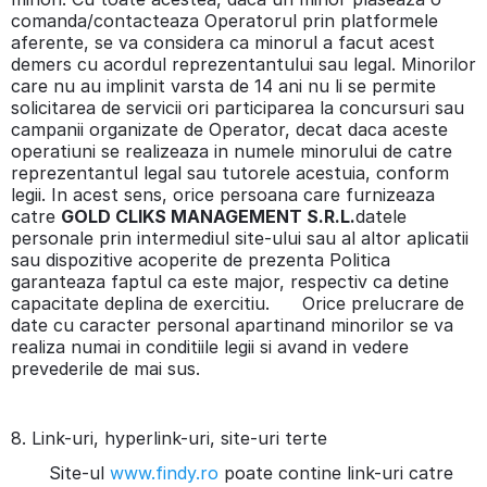
comanda/contacteaza Operatorul prin platformele
aferente, se va considera ca minorul a facut acest
demers cu acordul reprezentantului sau legal. Minorilor
care nu au implinit varsta de 14 ani nu li se permite
solicitarea de servicii ori participarea la concursuri sau
campanii organizate de Operator, decat daca aceste
operatiuni se realizeaza in numele minorului de catre
reprezentantul legal sau tutorele acestuia, conform
legii. In acest sens, orice persoana care furnizeaza
catre
GOLD CLIKS MANAGEMENT S.R.L.
datele
personale prin intermediul site-ului sau al altor aplicatii
sau dispozitive acoperite de prezenta Politica
garanteaza faptul ca este major, respectiv ca detine
capacitate deplina de exercitiu. Orice prelucrare de
date cu caracter personal apartinand minorilor se va
realiza numai in conditiile legii si avand in vedere
prevederile de mai sus.
8. Link-uri, hyperlink-uri, site-uri terte
Site-ul
www.findy.ro
poate contine link-uri catre