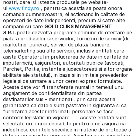
nostri, care isi listeaza produsele pe website-
ul
www.findy.ro
, pentru ca acestia sa poata onora
comanda dumneavoastra, ei actionand in calitate de
operatori de date independenti, precum si catre alte
companii cu care
GOLD CLIKS MANAGEMENT
S.R.L.
poate dezvolta programe comune de ofertare pe
piata a produselor si serviciilor, furnizori de servicii (de
marketing, curierat, servicii de plata/ bancare,
telemarketing sau alte servicii), inclusiv entitati care
asista Operatorul in prelucrarea de date in calitate de
imputerniciti, asiguratori, autoritati publice (avocati,
Parchet, Politie, instantele judecatoresti si altor organe
abilitate ale statului), in baza si in limitele prevederilor
legale si ca urmare a unor cereri expres formulate.
Aceste date vor fi transferate numai in temeiul unui
angajament de confidentialitate din partea
destinatarilor sus - mentionati, prin care acestia
garanteaza ca datele sunt pastrate in siguranta si ca
furnizarea acestor informatii personale se face
conform legislatiei in vigoare. Aceste entitati sunt
selectate cu o grija deosebita pentru a ne asigura ca
indeplinesc cerintele specifice in materie de protectie a
datelor cu caracter personal. Acestea au o capacitate