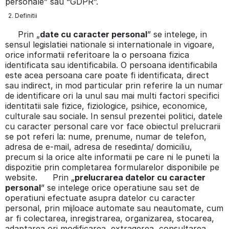
personale” sau “GDPR”.
2. Definitii
Prin „
date cu caracter personal
” se intelege, in
sensul legislatiei nationale si internationale in vigoare,
orice informatii referitoare la o persoana fizica
identificata sau identificabila. O persoana identificabila
este acea persoana care poate fi identificata, direct
sau indirect, in mod particular prin referire la un numar
de identificare ori la unul sau mai multi factori specifici
identitatii sale fizice, fiziologice, psihice, economice,
culturale sau sociale. In sensul prezentei politici, datele
cu caracter personal care vor face obiectul prelucrarii
se pot referi la: nume, prenume, numar de telefon,
adresa de e-mail, adresa de resedinta/ domiciliu,
precum si la orice alte informatii pe care ni le puneti la
dispozitie prin completarea formularelor disponibile pe
website. Prin „
prelucrarea datelor cu caracter
personal
” se intelege orice operatiune sau set de
operatiuni efectuate asupra datelor cu caracter
personal, prin mijloace automate sau neautomate, cum
ar fi colectarea, inregistrarea, organizarea, stocarea,
adaptarea ori modificarea, extragerea, consultarea,