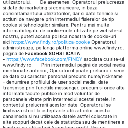
utilizatorului. De asemenea, Operatorul prelucreaza
si date de marketing si comunicare, in baza
consimtamantului utilizatorilor, dar si date tehnice si
actiuni de navigare prin intermediul fisierelor de tip
cookie si tehnologiilor similare. Pentru mai multe
informatii legate de cookie-urile utilizate pe website-ul
nostru, puteti accesa politica noastra de cookie-uri
aici
https://www.findy.ro/politica-cookie
Operatorul
administreaza, pe langa platforma online www.findy.ro,
pagina de
Facebook SOFISTICATA
-
https://www.facebook.com/FINDY
asociata cu site-ul
www.findy.ro. Prin intermediul paginii de social media
mentionate anterior, Operatorul poate prelucra o serie
de date cu caracter personal precum: nume/nickname
- denumirea profilului de user social media, date
transmise prin functiile messenger, precum si orice alte
informatii facute publice in mod voluntar de
persoanele vizate prin intermediul acestei retele. In
contextul prelucrarii acestor date, Operatorul se
limiteaza strict la asteptarile utilizatorilor acestui
canalmedia si nu utilizeaza datele astfel colectate in
alte scopuri decat cele de statistica sau de mentinere a
legaturii cu utilizatorii (vizualizari profil, like-uri,