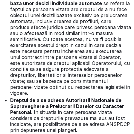
baza unor decizii individuale automate
se refera la
faptul ca persoana vizata are dreptul de a nu face
obiectul unei decizii bazate exclusiv pe prelucrarea
automata, inclusiv crearea de profiluri, care
produce efecte juridice care privesc persoana vizata
sau o afectează in mod similar intr-o masura
semnificativa. Cu toate acestea, nu va fi posibila
exercitarea acestui drept in cazul in care decizia
este necesara pentru incheierea sau executarea
unui contract intre persoana vizata si Operator,
este autorizata de dreptul aplicabil Operatorului, cu
conditia sa se asigure protectia adecvata a
drepturilor, libertatilor si intereselor persoanelor
vizate; sau se bazeaza pe consimtamantul
persoanei vizate obtinut cu respectarea legislatiei in
vigoare.
Dreptul de a se adresa Autoritatii Nationale de
Supraveghere a Prelucrarii Datelor cu Caracter
Personal
. In situatia in care persoana vizata
considera ca drepturile prevazute mai sus au fost
incalcate, are posibilitatea de a se adresa ANSPDCP
prin depunerea unei plangeri.