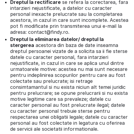
Dreptul la rectificare
se refera la corectarea, fara
intarzieri nejustificate, a datelor cu caracter
personal inexacte prelucrate sau la completarea
acestora, in cazul in care sunt incomplete. Acestea
pot fi modificate prin transmiterea unui e-mail la
adresa: contact@findy.ro.
Dreptul la eliminarea datelor/ dreptul la
stergerea
acestora din baza de date inseamna
dreptul persoanei vizate de a solicita sa ii fie sterse
datele cu caracter personal, fara intarzieri
nejustificate, in cazul in care se aplica unul dintre
urmatoarele motive: acestea nu mai sunt necesare
pentru indeplinirea scopurilor pentru care au fost
colectate sau prelucrate; isi retrage
consimtamantul si nu exista niciun alt temei juridic
pentru prelucrare; se opune prelucrarii si nu exista
motive legitime care sa prevaleze; datele cu
caracter personal au fost prelucrate ilegal; datele
cu caracter personal trebuie sterse pentru
respectarea unei obligatii legale; datele cu caracter
personal au fost colectate in legatura cu oferirea
de servicii ale societatii informationale.