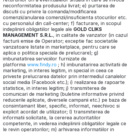
neconformitatea produsului livrat; e) purtarea de
discutii cu privire la comanda/modificarea
comenzii/anularea comenzii/insuficienta stocurilor etc.
cu personalul din call-center; f) facturare, in scopul
indeplinirii obligatiilor legale ale
GOLD CLIKS
MANAGEMENT S.R.L.
, in calitate de vanzator (in cazul
facturii emise de Operator; exceptie fac societatile
vanzatoare listate in marketplace, pentru care se
aplica o politica speciala de prelucrare); g)
imbunatatirea serviciilor furnizate de
platforma
www.findy.ro
; h) imbunatarirea activitatii de
marketing, in interes legitim, in special in ceea ce
priveste prelucrarea datelor prin intermediul canalelor
social media (Facebook etc.); i) realizarea de rapoarte
statistice, in interes legitim; j) transmiterea de
comunicari de marketing (buletine informative privind
reducerile aplicate, diversele campanii etc.) pe baza de
consimtamant liber, specific, informat, neechivoc si
explicit acordat de utilizator; l) transmiterea de
informatii solicitate, la cererea autoritatilor
competente, in vederea indeplinirii obligatiilor legale ce
le revin operatorilor; m) arhivarea informatiilor in