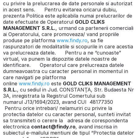
cu privire la prelucrarea de date personale si autorizat
in acest sens. Pentru evitarea oricarui dubiu,
prezenta Politica este aplicabila numai prelucrarilor de
date efectuate de Operatorul
GOLD CLIKS
MANAGEMENT S.R.L.
, urmand ca partenerii comerciali
ai Operatorului, care promoveaza/ vand propriile
produse pe platforma
www.findy.ro
, sa fie
raspunzatori de modalitatile si scopurile in care acestia
va prelucreaza datele. Pentru a ne “cunoaste”
virtual, va punem la dispozitie datele noastre de
identificare. Operatorul care prelucreaza datele
dumneavoastra cu caracter personal in momentul in
care navigati pe platforma
online
www.findy.ro
este
GOLD CLIKS MANAGEMENT
S.R.L.
, cu sediul in Jud. CONSTANŢA, Str. Budaesta Nr
3A, inregistrata la Registrul Comertului sub
numarul J13/1694/2023, avand CUI 48177350
Pentru orice intrebari/ nelamuriri cu privire la
protectia datelor cu caracter personal, sunteti invitat
sa transmiteti o cerere la adresa de corespondenta
electronica
contact@findy.ro
, avand inscrisa in
subiectul e-mailului mentiuni de tipul “Protectia datelor