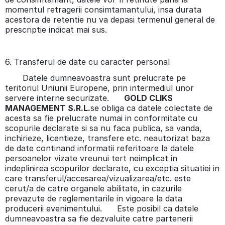
momentul retragerii consimtamantului, insa durata
acestora de retentie nu va depasi termenul general de
prescriptie indicat mai sus.
6. Transferul de date cu caracter personal
Datele dumneavoastra sunt prelucrate pe
teritoriul Uniunii Europene, prin intermediul unor
servere interne securizate.
GOLD CLIKS
MANAGEMENT S.R.L.
se obliga ca datele colectate de
acesta sa fie prelucrate numai in conformitate cu
scopurile declarate si sa nu faca publica, sa vanda,
inchirieze, licentieze, transfere etc. neautorizat baza
de date continand informatii referitoare la datele
persoanelor vizate vreunui tert neimplicat in
indeplinirea scopurilor declarate, cu exceptia situatiei in
care transferul/accesarea/vizualizarea/etc. este
cerut/a de catre organele abilitate, in cazurile
prevazute de reglementarile in vigoare la data
producerii evenimentului. Este posibil ca datele
dumneavoastra sa fie dezvaluite catre partenerii