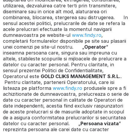
utilizarea, dezvaluirea catre terti prin transmitere,
diseminare sau in orice alt mod, alaturarea ori
combinarea, blocarea, stergerea sau distrugerea. In
sensul acestei politici, prelucrarile de date se refera la
acele prelucrari efectuate la momentul navigarii
dumneavoastra pe website-ul
www.findy.ro
,
completarii formularelor disponibile pe site sau plasarii
unei comenzi pe site-ul nostru. „
Operator
”
inseamna persoana care, singura sau impreuna cu
altele, stabileste scopurile si mijloacele de prelucrare a
datelor cu caracter personal. Pentru claritate, in
sensul prezentei Politici de Confidentialitate,
Operatorul este
GOLD CLIKS MANAGEMENT S.R.L.
.
Pentru claritate, partenerii Operatorului, care isi
listeaza pe platforma
www.findy.ro
produsele spre a fi
achizitionate de dumneavoastra, prelucreaza o serie de
date cu caracter personal in calitate de Operatori de
date independenti, acestia fiind exclusiv raspunzatori
de aceste prelucrari si de masurile adoptate in scopul
de a asigura conformitatea prelucrarilor si securitatea
datelor cu caracter personal. „
Persoana vizata
”
reprezinta persoana ale carei date cu caracter