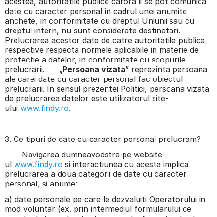
acestea, autoritatile publice carora li se pot comunica
date cu caracter personal in cadrul unei anumite
anchete, in conformitate cu dreptul Uniunii sau cu
dreptul intern, nu sunt considerate destinatari.
Prelucrarea acestor date de catre autoritatile publice
respective respecta normele aplicabile in materie de
protectie a datelor, in conformitate cu scopurile
prelucrarii. „
Persoana vizata
” reprezinta persoana
ale carei date cu caracter personal fac obiectul
prelucrarii. In sensul prezentei Politici, persoana vizata
de prelucrarea datelor este utilizatorul site-
ului
www.findy.ro
.
3. Ce tipuri de date cu caracter personal prelucram?
Navigarea dumneavoastra pe website-
ul
www.findy.ro
si interactiunea cu acesta implica
prelucrarea a doua categorii de date cu caracter
personal, si anume:
a) date personale pe care le dezvaluiti Operatorului in
mod voluntar (ex. prin intermediul formularului de