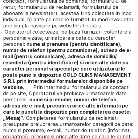
conctact, formularului de comanda, formularului de
retur, formularului de reclamatii, formularului de
abonare la newsletter), acestea fiind colectate in mod
individual; b) date pe care le furnizati in mod involuntar,
prin simpla navigare pe website-ul nostru.
Operatorul colecteaza, pe baza furnizarii voluntare a
persoanei vizate, urmatoarele date cu caracter
personal:
nume si prenume (pentru identificare),
numar de telefon (pentru comunicare), adresa de e-
mail (pentru comunicare), adresa de domiciliu/
resedinta (pentru identificare) si orice alte date cu
caracter personal si special pe care utilizatorul le
poate pune la dispozitia GOLD CLIKS MANAGEMENT
S.R.L.prin intermediul formularelor disponibile pe
website
. Prin intermediul formularului de contact
de pe site, Operatorul va prelucra urmatoarele date
personale:
nume si prenume, numar de telefon,
adresa de e-mail, precum si orice alte informatii pe
care le puneti la dispozitie prin completarea casetei
„Mesaj”
. Completarea formularului de reclamatii
presupune prelucrarea urmatoarelor categorii de date:
nume si prenume, e-mail, numar de telefon (informatii
obligatorii), precum si orice alte date pe care le puneti