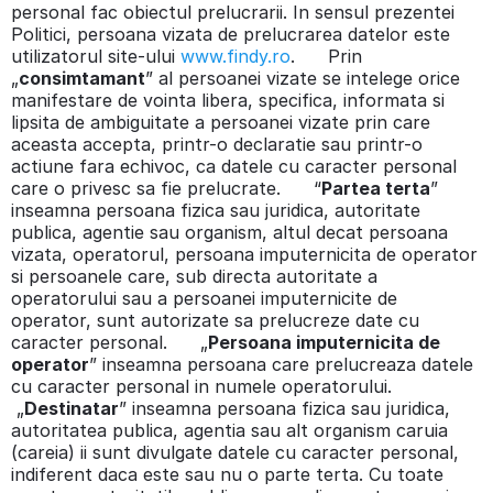
personal fac obiectul prelucrarii. In sensul prezentei
Politici, persoana vizata de prelucrarea datelor este
utilizatorul site-ului
www.findy.ro
. Prin
„
consimtamant
” al persoanei vizate se intelege orice
manifestare de vointa libera, specifica, informata si
lipsita de ambiguitate a persoanei vizate prin care
aceasta accepta, printr-o declaratie sau printr-o
actiune fara echivoc, ca datele cu caracter personal
care o privesc sa fie prelucrate. “
Partea terta
”
inseamna persoana fizica sau juridica, autoritate
publica, agentie sau organism, altul decat persoana
vizata, operatorul, persoana imputernicita de operator
si persoanele care, sub directa autoritate a
operatorului sau a persoanei imputernicite de
operator, sunt autorizate sa prelucreze date cu
caracter personal. „
Persoana imputernicita de
operator
” inseamna persoana care prelucreaza datele
cu caracter personal in numele operatorului.
„
Destinatar
” inseamna persoana fizica sau juridica,
autoritatea publica, agentia sau alt organism caruia
(careia) ii sunt divulgate datele cu caracter personal,
indiferent daca este sau nu o parte terta. Cu toate