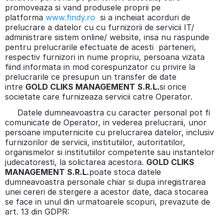
promoveaza si vand produsele proprii pe
platforma
www.findy.ro
si a incheiat acorduri de
prelucrare a datelor cu cu furnizorii de servicii IT/
administrare sistem online/ website, insa nu raspunde
pentru prelucrarile efectuate de acesti parteneri,
respectiv furnizori in nume propriu, persoana vizata
fiind informata in mod corespunzator cu privire la
prelucrarile ce presupun un transfer de date
intre
GOLD CLIKS MANAGEMENT S.R.L.
si orice
societate care furnizeaza servicii catre Operator.
Datele dumneavoastra cu caracter personal pot fi
comunicate de Operator, in vederea prelucrarii, unor
persoane imputernicite cu prelucrarea datelor, inclusiv
furnizorilor de servicii, institutiilor, autoritatilor,
organismelor si institutiilor competente sau instantelor
judecatoresti, la solictarea acestora.
GOLD CLIKS
MANAGEMENT S.R.L.
poate stoca datele
dumneavoastra personale chiar si dupa inregistrarea
unei cereri de stergere a acestor date, daca stocarea
se face in unul din urmatoarele scopuri, prevazute de
art. 13 din GDPR: