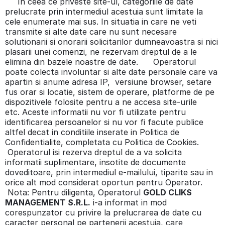
In ceea ce priveste site-ul, categoriile de date
prelucrate prin intermediul acestuia sunt limitate la
cele enumerate mai sus. In situatia in care ne veti
transmite si alte date care nu sunt necesare
solutionarii si onorarii solicitarilor dumneavoastra si nici
plasarii unei comenzi, ne rezervam dreptul de a le
elimina din bazele noastre de date. Operatorul
poate colecta involuntar si alte date personale care va
apartin si anume adresa IP, versiune browser, setare
fus orar si locatie, sistem de operare, platforme de pe
dispozitivele folosite pentru a ne accesa site-urile
etc. Aceste informatii nu vor fi utilizate pentru
identificarea persoanelor si nu vor fi facute publice
altfel decat in conditiile inserate in Politica de
Confidentialite, completata cu Politica de Cookies.
Operatorul isi rezerva dreptul de a va solicita
informatii suplimentare, insotite de documente
doveditoare, prin intermediul e-mailului, tiparite sau in
orice alt mod considerat oportun pentru Operator.
Nota: Pentru diligenta, Operatorul
GOLD CLIKS
MANAGEMENT S.R.L.
i-a informat in mod
corespunzator cu privire la prelucrarea de date cu
caracter personal pe partenerii acestuia, care