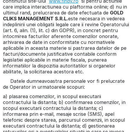
continutul site-ului
www.findy.ro
si pentru actiunile
care implica interactiunea cu plaftorma online; d) nu in
ultimul rand, prelucrarea de date efectuata de
GOLD
CLIKS MANAGEMENT S.R.L.
este necesara in vederea
indeplinirii unei obligatii legale care ii revine Operatorului
(art. 6, alin. (1), lit. c) din GDPR), in concret pentru
intocmirea facturilor aferente comenzilor onorate,
arhivarea de date in conformitate cu normativele
aplicabile in aceasta materie si pastrarea datelor de pe
facturi/documente justificative contabile conform
legislatiei aplicabile in materie fiscala, punerea
informatiilor la dispozitia autoritatilor si organelor
abilitate, la solicitarea acestora etc.
Datele dumneavoastra personale vor fi prelucrate
de Operator in urmatoarele scopuri:
a) plasarea comenzilor, in scopul executarii
contractului la distanta; b) confirmarea comenzilor, in
scopul executarii contractului la distanta; c)
informarea prin e-mail, mesaje scrise (SMS), apel
telefonic despre starea, parcursul comenzii, in scopul
executarii contractului la distanta; d) gestionarea
retururilor ori a eventualelor situatii in care se invoca