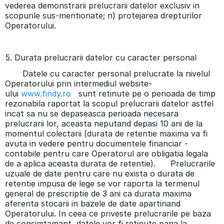
vederea demonstrarii prelucrarii datelor exclusiv in
scopurile sus-mentionate; n) protejarea drepturilor
Operatorului.
5. Durata prelucrarii datelor cu caracter personal
Datele cu caracter personal prelucrate la nivelul
Operatorului prin intermediul website-
ului
www.findy.ro
sunt retinute pe o perioada de timp
rezonabila raportat la scopul prelucrarii datelor astfel
incat sa nu se depaseasca perioada necesara
prelucrarii lor, aceasta neputand depasi 10 ani de la
momentul colectarii (durata de retentie maxima va fi
avuta in vedere pentru documentele financiar -
contabile pentru care Operatorul are obligatia legala
de a aplica aceasta durata de retentie). Prelucrarile
uzuale de date pentru care nu exista o durata de
retentie impusa de lege se vor raporta la termenul
general de prescriptie de 3 ani ca durata maxima
aferenta stocarii in bazele de date apartinand
Operatorului. In ceea ce priveste prelucrarile pe baza
de consimtamant, datele vor fi retinute pana la