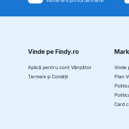
Inscrie-te si profita de oferte!
Vinde pe Findy.ro
Mark
Aplică pentru cont Vănzător
Vinde 
Termeni și Condiții
Plan 
Politi
Politic
Card 