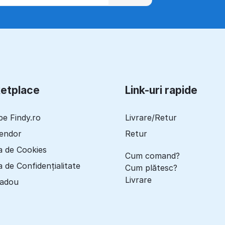
etplace
Link-uri rapide
pe Findy.ro
Livrare/Retur
Vendor
Retur
ca de Cookies
Cum comand?
a de Confidențialitate
Cum plătesc?
Livrare
cadou