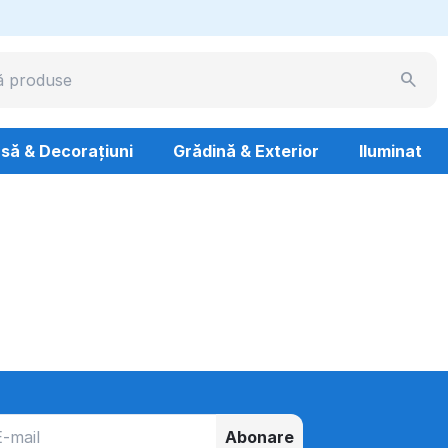
să & Decorațiuni
Grădină & Exterior
Iluminat
Abonare