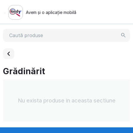
×
Avem și o aplicație mobilă
Vezi demonstrația
Grădinărit
Nu exista produse in aceasta sectiune